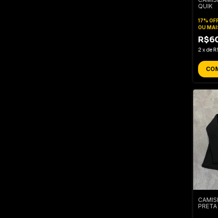
QUIK
17% OF
OU MAI
R$6
2
x
de
R
CO
CAMIS
PRETA