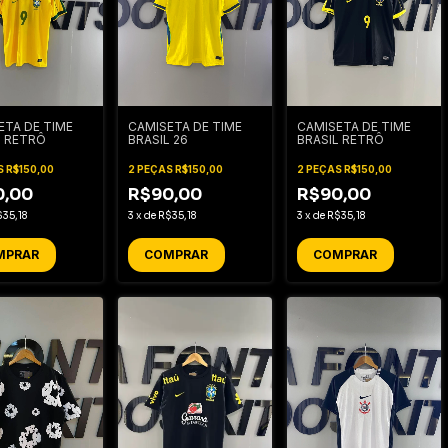
ETA DE TIME
CAMISETA DE TIME
CAMISETA DE TIME
L RETRÔ
BRASIL 26
BRASIL RETRÔ
S R$150,00
2 PEÇAS R$150,00
2 PEÇAS R$150,00
0,00
R$90,00
R$90,00
35,18
3
x
de
R$35,18
3
x
de
R$35,18
MPRAR
COMPRAR
COMPRAR