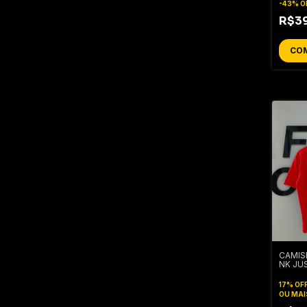
-
43
%
O
R$3
CO
CAMIS
NK JU
17% OF
OU MAI