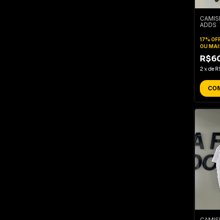
CAMIS
ADDS
17% OF
OU MAI
R$6
2
x
de
R
CO
CAMIS