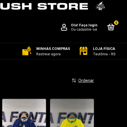
0
Olá!
Faça login
Ou cadastre-se
MINHAS COMPRAS
LOJA FÍSICA
Rastrear agora
Teutônia - RS
Ordenar