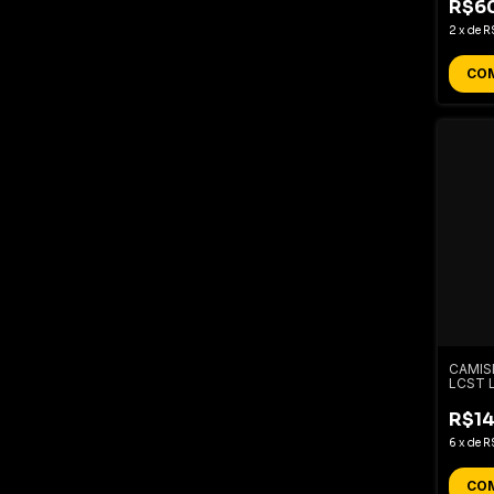
R$6
2
x
de
R
CO
CAMIS
LCST 
R$14
6
x
de
R
CO