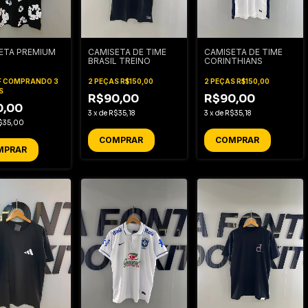
CAMISETA DE TIME
ETA PREMIUM
CAMISETA DE TIME
BRASIL TREINO
CORINTHIANS
2 PEÇAS R$150,00
F
COMPRANDO 3
2 PEÇAS R$150,00
S
R$90,00
R$90,00
0,00
3
x
de
R$35,18
3
x
de
R$35,18
$35,00
COMPRAR
COMPRAR
MPRAR