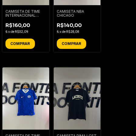
CAMISETA DE TIME
CAMISETA NBA
INTERNACIONAL
CHICAGO
TAILANDESA
R$160,00
R$140,00
6
x
de
R$32,09
6
x
de
R$28,08
COMPRAR
COMPRAR
CAMISETA DE TIME
CAMISETA PIMA LCST