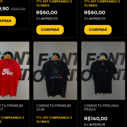
FF
17% OFF
COMPRANDO 3
17% OFF
COMPRANDO 3
OU MAIS
OU MAIS
9,90
R$69,90
R$60,00
R$60,00
2
x
de
R$35,00
2
x
de
R$35,00
MPRAR
COMPRAR
COMPRAR
ETA PREMIUM
CAMISETA PREMIUM
CAMISETA PERUANA
ST
QUIK
PRADA
R$140,00
F
COMPRANDO 3
17% OFF
COMPRANDO 3
S
OU MAIS
6
x
de
R$28,08