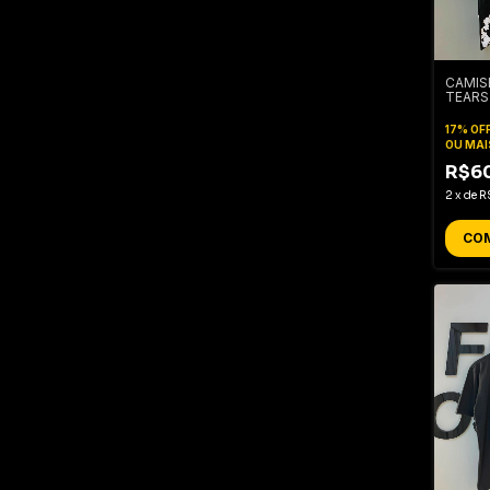
CAMIS
TEARS
17% OF
OU MAI
R$6
2
x
de
R
CO