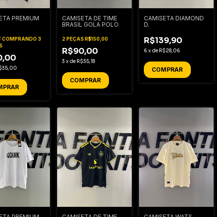
CAMISETA DE TIME
ETA PREMIUM
CAMISETA DIAMOND
BRASIL GOLA POLO
D.
R$139,90
2 PEÇAS R$150,00
F
COMPRANDO 3
S
R$90,00
6
x
de
R$28,06
0,00
3
x
de
R$35,18
$35,00
COMPRAR
COMPRAR
MPRAR
ETA PREMIUM
CAMISETA DE TIME
CAMISETA WATS