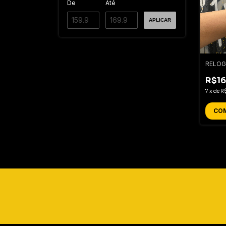
De
Até
APLICAR
RELOG
R$16
7
x
de
R
CO