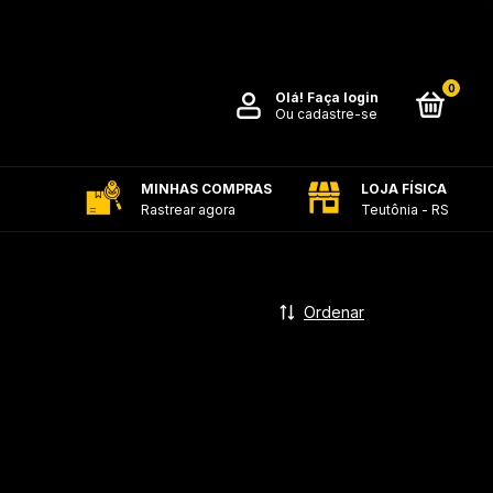
0
Olá!
Faça login
Ou cadastre-se
MINHAS COMPRAS
LOJA FÍSICA
Rastrear agora
Teutônia - RS
Ordenar