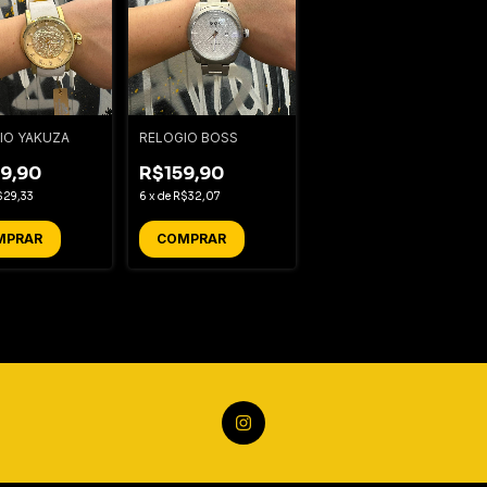
IO YAKUZA
RELOGIO BOSS
9,90
R$159,90
$29,33
6
x
de
R$32,07
MPRAR
COMPRAR