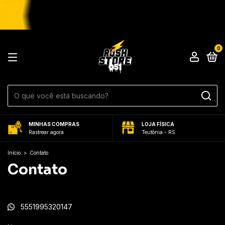
0
MINHAS COMPRAS
LOJA FÍSICA
Rastrear agora
Teutônia - RS
Início
>
Contato
Contato
5551995320147