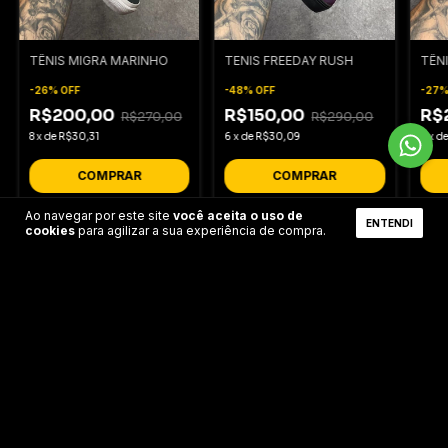
TÊNIS MIGRA MARINHO
TENIS FREEDAY RUSH
TÊNI
-
26
%
OFF
-
48
%
OFF
-
27
R$200,00
R$150,00
R$
R$270,00
R$290,00
8
x
de
R$30,31
6
x
de
R$30,09
9
x
d
COMPRAR
COMPRAR
Ao navegar por este site
você aceita o uso de
ENTENDI
cookies
para agilizar a sua experiência de compra.
ENVIOS PARA TODO O BRASIL
Receba o pedido no seu conforto