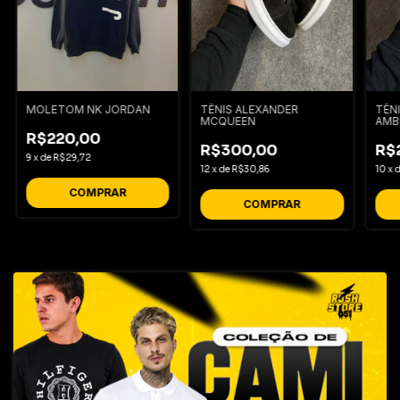
MOLETOM NK JORDAN
TÊNIS ALEXANDER
TÊN
MCQUEEN
AMB
R$220,00
R$300,00
R$
9
x
de
R$29,72
12
x
de
R$30,86
10
x
COMPRAR
COMPRAR