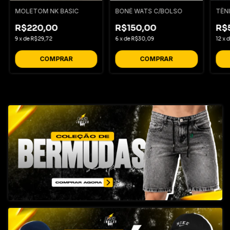
MOLETOM NK BASIC
BONÉ WATS C/BOLSO
TÊNI
R$220,00
R$150,00
R$
9
x
de
R$29,72
6
x
de
R$30,09
12
x
COMPRAR
COMPRAR