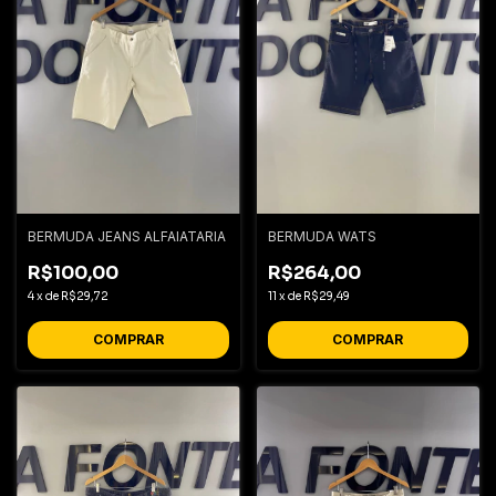
BERMUDA JEANS ALFAIATARIA
BERMUDA WATS
R$100,00
R$264,00
4
x
de
R$29,72
11
x
de
R$29,49
COMPRAR
COMPRAR