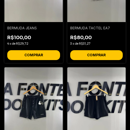
BERMUDA JEANS
BERMUDA TACTEL EA7
R$100,00
R$80,00
4
x
de
R$29,72
3
x
de
R$31,27
COMPRAR
COMPRAR