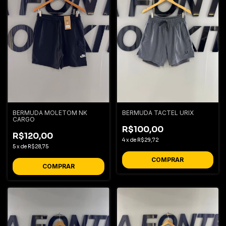
BERMUDA MOLETOM NK
BERMUDA TACTEL URIX
CARGO
R$100,00
R$120,00
4
x
de
R$29,72
5
x
de
R$28,75
COMPRAR
COMPRAR