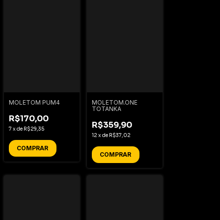
MOLETOM PUM4
MOLETOM.ONE
TOTANKA
R$170,00
R$359,90
7
x
de
R$29,35
12
x
de
R$37,02
COMPRAR
COMPRAR