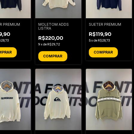
R PREMIUM
MOLETOM ADDS
SUETER PREMIUM
LISTRA
9,90
R$119,90
R$220,00
$28,73
5
x
de
R$28,73
9
x
de
R$29,72
MPRAR
COMPRAR
COMPRAR