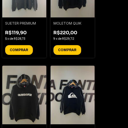
SUETER PREMIUM
MOLETOM QUIK
R$119,90
R$220,00
5
x
de
R$28,73
9
x
de
R$29,72
COMPRAR
COMPRAR