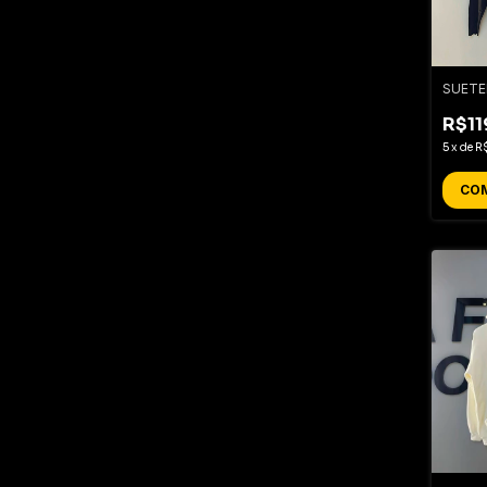
SUETE
R$11
5
x
de
R
CO