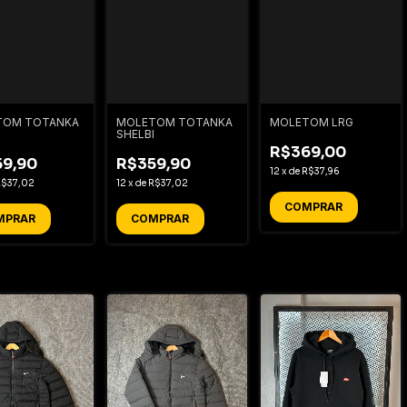
TOM TOTANKA
MOLETOM TOTANKA
MOLETOM LRG
SHELBI
R$369,00
9,90
R$359,90
12
x
de
R$37,96
R$37,02
12
x
de
R$37,02
COMPRAR
MPRAR
COMPRAR