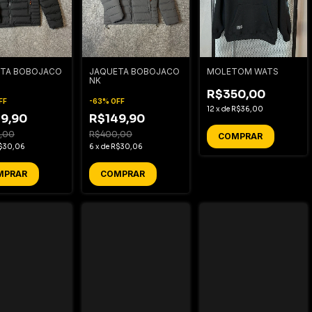
TA BOBOJACO
JAQUETA BOBOJACO
MOLETOM WATS
NK
R$350,00
FF
-
63
%
OFF
12
x
de
R$36,00
9,90
R$149,90
,00
R$400,00
COMPRAR
$30,06
6
x
de
R$30,06
MPRAR
COMPRAR