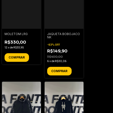
MOLETOM LRG
JAQUETA BOBOJACO
NK
R$330,00
-
63
%
OFF
12
x
de
R$33,95
R$149,90
R$400,00
COMPRAR
6
x
de
R$30,06
COMPRAR