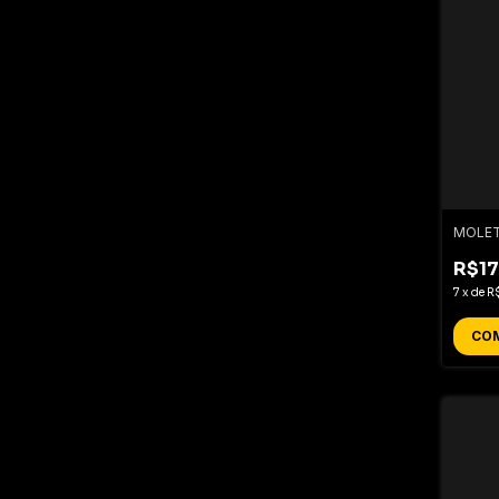
MOLE
R$17
7
x
de
R
CO