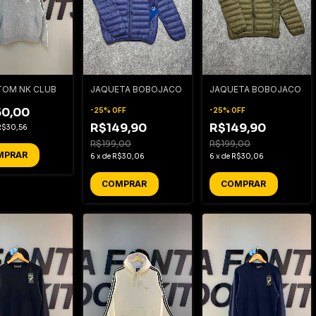
OM NK CLUB
JAQUETA BOBOJACO
JAQUETA BOBOJACO
50,00
-
25
%
OFF
-
25
%
OFF
R$149,90
R$149,90
R$30,56
R$199,00
R$199,00
MPRAR
6
x
de
R$30,06
6
x
de
R$30,06
COMPRAR
COMPRAR