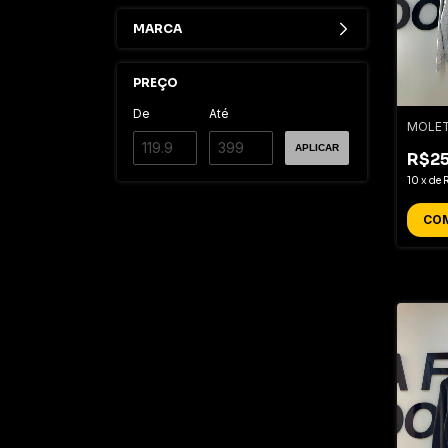
MARCA
PREÇO
De
Até
MOLET
APLICAR
R$2
10
x
de
CO