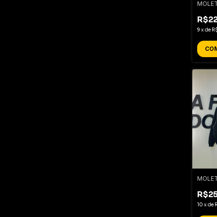
MOLET
R$2
9
x
de
R
CO
MOLET
R$2
10
x
de