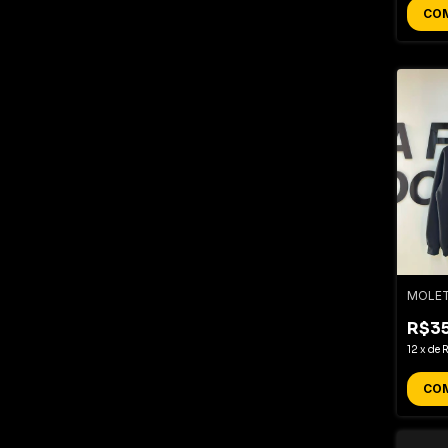
CO
MOLE
R$3
12
x
de
CO