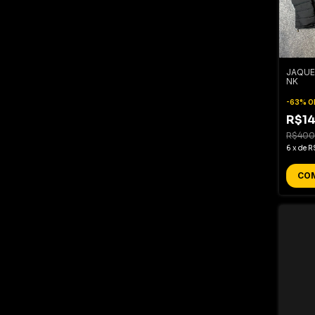
JAQUE
NK
-
63
%
O
R$14
R$400
6
x
de
R
CO