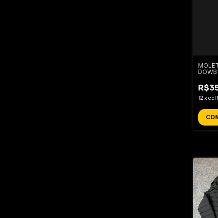
MOLE
DOWB
R$35
12
x
de
CO