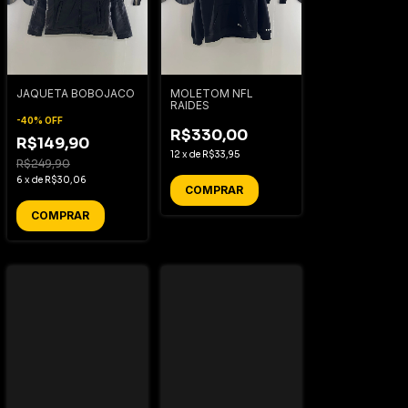
JAQUETA BOBOJACO
MOLETOM NFL
RAIDES
-
40
%
OFF
R$330,00
R$149,90
12
x
de
R$33,95
R$249,90
6
x
de
R$30,06
COMPRAR
COMPRAR