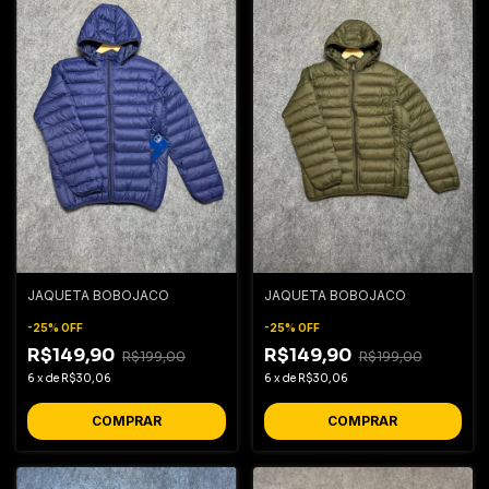
JAQUETA BOBOJACO
JAQUETA BOBOJACO
-
25
%
OFF
-
25
%
OFF
R$149,90
R$149,90
R$199,00
R$199,00
6
x
de
R$30,06
6
x
de
R$30,06
COMPRAR
COMPRAR