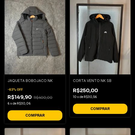
JAQUETA BOBOJACO NK
CORTA VENTO NK SB
R$250,00
-
63
%
OFF
R$149,90
10
x
de
R$30,56
R$400,00
6
x
de
R$30,06
COMPRAR
COMPRAR