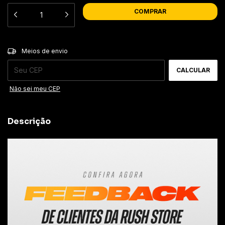
ALTERAR CEP
Entregas para o CEP:
Meios de envio
CALCULAR
Não sei meu CEP
Descrição