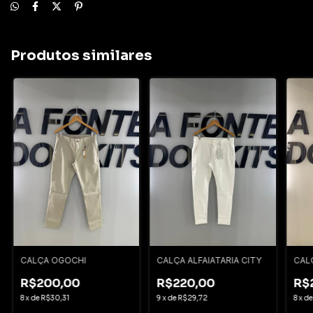
Produtos similares
CALÇA OGOCHI
CALÇA ALFAIATARIA CITY
CAL
R$200,00
R$220,00
R$
8
x
de
R$30,31
9
x
de
R$29,72
8
x
d