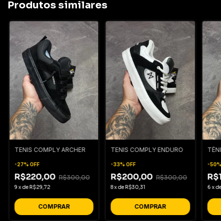
Produtos similares
TENIS COMPLY ARCHER
TENIS COMPLY ENDURO
TÊNI
-
27
%
OFF
-
33
%
OFF
-
50
R$220,00
R$200,00
R$
R$300,00
R$300,00
9
x
de
R$29,72
8
x
de
R$30,31
6
x
d
COMPRAR
COMPRAR