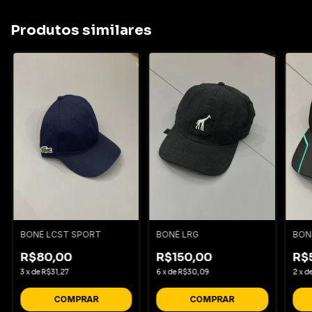
Produtos similares
BONÉ LCST SPORT
BONÉ LRG
BON
R$80,00
R$150,00
R$
3
x
de
R$31,27
6
x
de
R$30,09
2
x
d
COMPRAR
COMPRAR