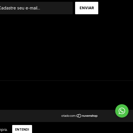
mpra.
ENTENDI