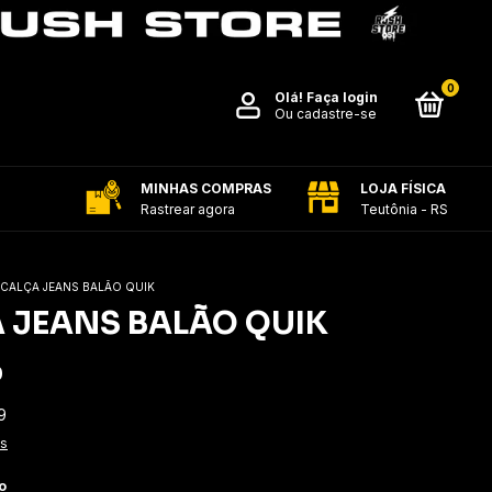
0
Olá!
Faça login
Ou cadastre-se
MINHAS COMPRAS
LOJA FÍSICA
Rastrear agora
Teutônia - RS
CALÇA JEANS BALÃO QUIK
 JEANS BALÃO QUIK
0
9
es
o