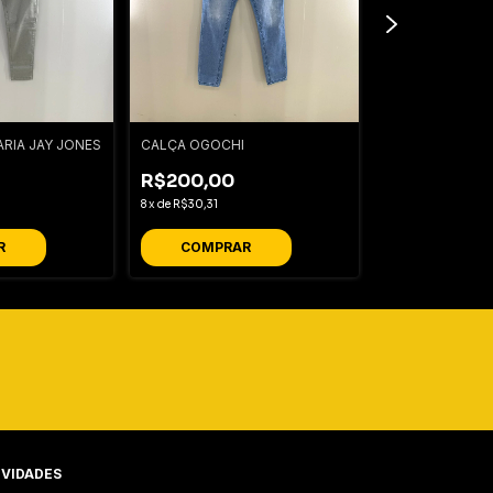
ARIA JAY JONES
CALÇA OGOCHI
CALÇA ALFAIATA
R$200,00
R$220,00
8
x
de
R$30,31
9
x
de
R$29,72
R
COMPRAR
COMPRA
VIDADES