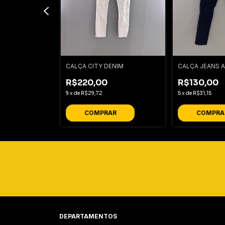
I
CALÇA CITY DENIM
CALÇA JEANS 
R$220,00
R$130,00
9
x
de
R$29,72
5
x
de
R$31,15
R
COMPRAR
COMPRA
DEPARTAMENTOS