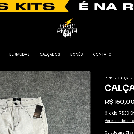
BERMUDAS
CALÇADOS
BONÉS
CONTATO
Início
>
CALÇA
>
CALÇA
R$150,0
6
x
de
R$30,0
Ver mais detalh
Cor:
Jeans Clar