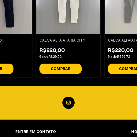
AX
CALÇA ALFAIATARIA CITY
CALÇA ALFAIAT
R$220,00
R$220,00
9
x
de
R$29,72
9
x
de
R$29,72
R
COMPRAR
COMPRA
ENTRE EM CONTATO
NO