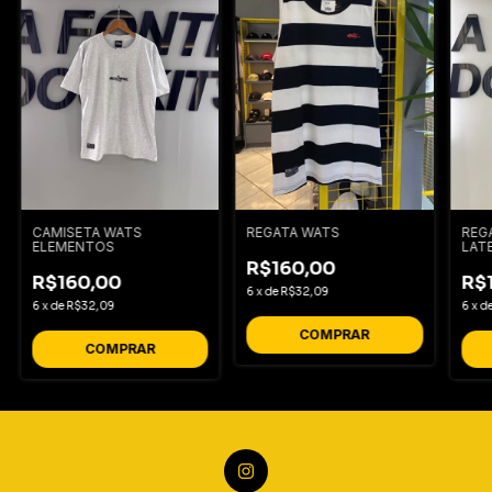
REGATA WATS
CAMISETA WATS
REG
ELEMENTOS
LAT
R$160,00
R$160,00
R$
6
x
de
R$32,09
6
x
de
R$32,09
6
x
d
COMPRAR
COMPRAR