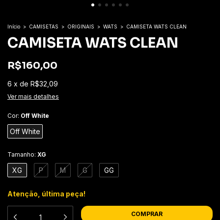
Início
>
CAMISETAS
>
ORIGINAIS
>
WATS
>
CAMISETA WATS CLEAN
CAMISETA WATS CLEAN
R$160,00
6
x
de
R$32,09
Ver mais detalhes
Cor:
Off White
Off White
Tamanho:
XG
XG
P
M
G
GG
Atenção, última peça!