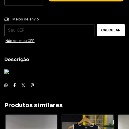
ALTERAR CEP
Entregas para o CEP:
Meios de envio
CALCULAR
Não sei meu CEP
Descrição
Produtos similares