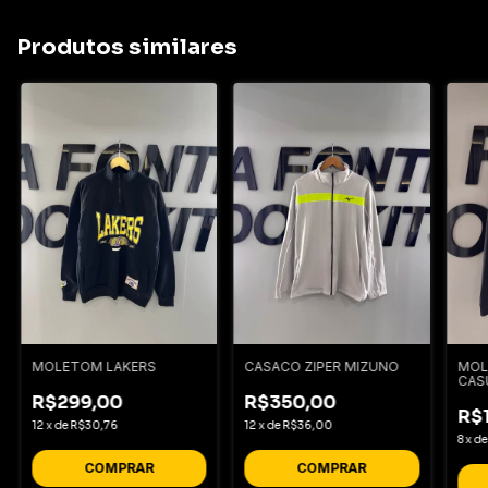
Produtos similares
MOLETOM LAKERS
CASACO ZIPER MIZUNO
MOL
CAS
R$299,00
R$350,00
R$
12
x
de
R$30,76
12
x
de
R$36,00
8
x
d
COMPRAR
COMPRAR