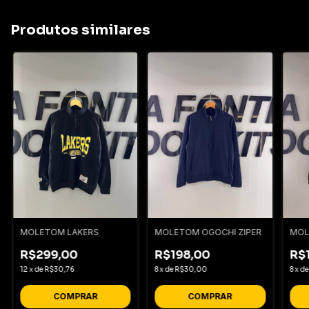
Produtos similares
MOLETOM LAKERS
MOLETOM OGOCHI ZIPER
MOL
R$299,00
R$198,00
R$
12
x
de
R$30,76
8
x
de
R$30,00
8
x
d
COMPRAR
COMPRAR