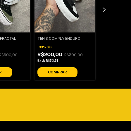
 FRACTAL
TENIS COMPLY ENDURO
TENIS COMPLY 
-
33
%
OFF
-
33
%
OFF
R$200,00
R$300,00
R$300,00
R$200,00
8
x
de
R$30,31
8
x
de
R$30,31
R
COMPRAR
COMPRA