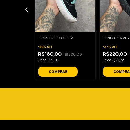
 CALLICUT
TENIS FREEDAY FLIP
TENIS COMPLY
-
40
%
OFF
-
27
%
OFF
R$180,00
R$220,00
R$300,00
R$300,00
7
x
de
R$31,08
9
x
de
R$29,72
R
COMPRAR
COMPRA