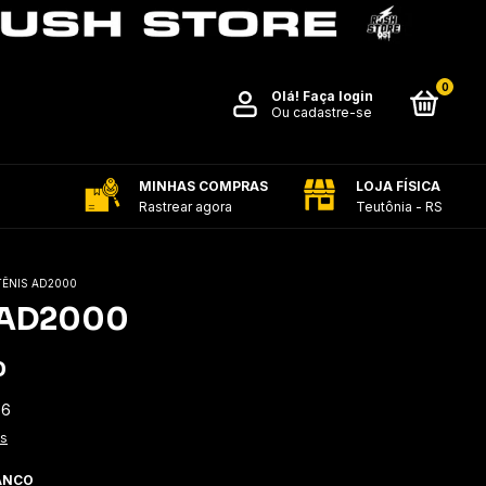
0
Olá!
Faça login
Ou cadastre-se
MINHAS COMPRAS
LOJA FÍSICA
Rastrear agora
Teutônia - RS
TÊNIS AD2000
 AD2000
0
56
es
ANCO