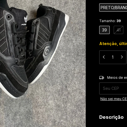
PRETO/BRAN
Tamanho:
39
39
41
Atenção, últ
Entregas para o 
Meios de e
Não sei meu C
Descrição