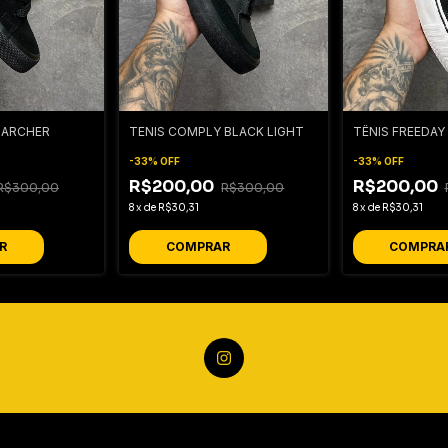
 ARCHER
TENIS COMPLY BLACK LIGHT
TÊNIS FREEDAY
-
33
%
OFF
-
33
%
OFF
R$200,00
R$200,00
R$300,00
R$300,00
8
x
de
R$30,31
8
x
de
R$30,31
R
COMPRAR
COMPRA