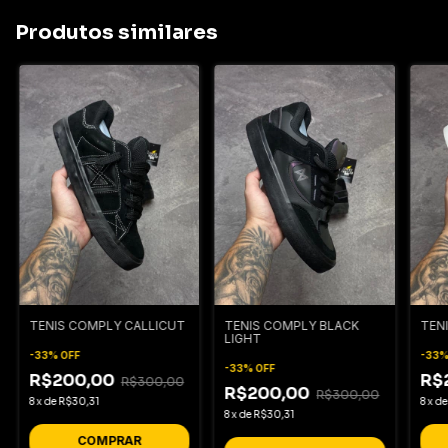
Produtos similares
TENIS COMPLY CALLICUT
TENIS COMPLY BLACK
TEN
LIGHT
-
33
%
OFF
-
33
-
33
%
OFF
R$200,00
R$
R$300,00
R$200,00
R$300,00
8
x
de
R$30,31
8
x
d
8
x
de
R$30,31
COMPRAR