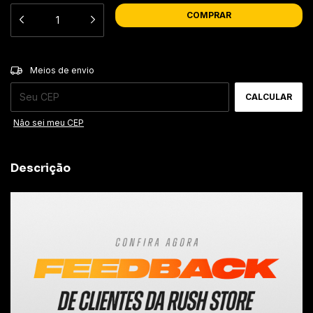
ALTERAR CEP
Entregas para o CEP:
Meios de envio
CALCULAR
Não sei meu CEP
Descrição