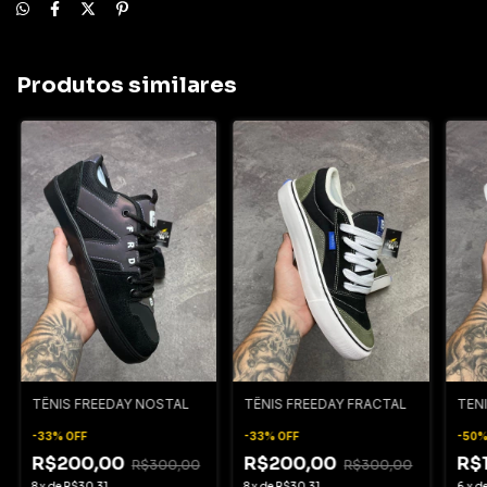
Produtos similares
TÊNIS FREEDAY NOSTAL
TÊNIS FREEDAY FRACTAL
TEN
-
33
%
OFF
-
33
%
OFF
-
50
R$200,00
R$200,00
R$
R$300,00
R$300,00
8
x
de
R$30,31
8
x
de
R$30,31
6
x
d