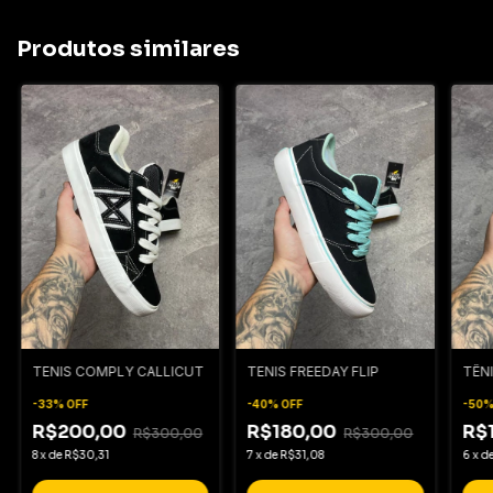
Produtos similares
TENIS COMPLY CALLICUT
TENIS FREEDAY FLIP
TÊNI
-
33
%
OFF
-
40
%
OFF
-
50
R$200,00
R$180,00
R$
R$300,00
R$300,00
8
x
de
R$30,31
7
x
de
R$31,08
6
x
d