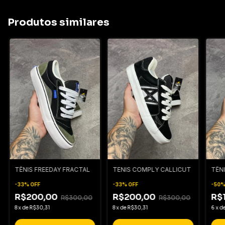
Produtos similares
TÊNIS FREEDAY FRACTAL
TENIS COMPLY CALLICUT
TÊNI
-
33
%
OFF
-
33
%
OFF
-
50
R$200,00
R$200,00
R$
R$300,00
R$300,00
8
x
de
R$30,31
8
x
de
R$30,31
6
x
d