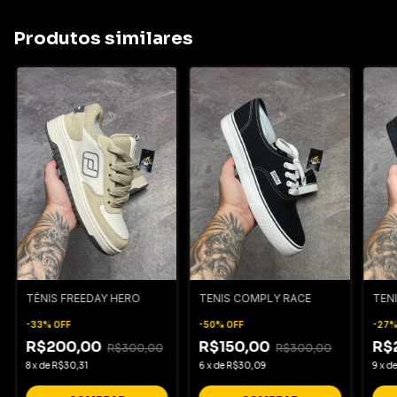
Produtos similares
TÊNIS FREEDAY HERO
TENIS COMPLY RACE
TEN
-
33
%
OFF
-
50
%
OFF
-
27
R$200,00
R$150,00
R$
R$300,00
R$300,00
8
x
de
R$30,31
6
x
de
R$30,09
9
x
d