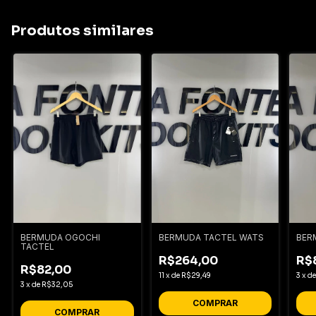
Produtos similares
BERMUDA OGOCHI
BERMUDA TACTEL WATS
BER
TACTEL
R$264,00
R$
R$82,00
11
x
de
R$29,49
3
x
d
3
x
de
R$32,05
COMPRAR
COMPRAR