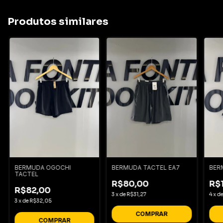
Produtos similares
BERMUDA OGOCHI
BERMUDA TACTEL EA7
BER
TACTEL
R$80,00
R$
R$82,00
3
x
de
R$31,27
4
x
d
3
x
de
R$32,05
COMPRAR
COMPRAR