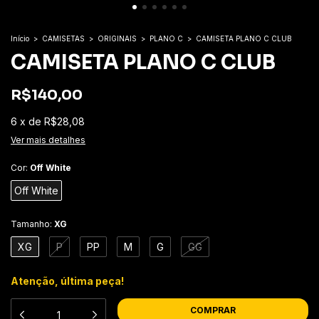
Início
>
CAMISETAS
>
ORIGINAIS
>
PLANO C
>
CAMISETA PLANO C CLUB
CAMISETA PLANO C CLUB
R$140,00
6
x
de
R$28,08
Ver mais detalhes
Cor:
Off White
Off White
Tamanho:
XG
XG
P
PP
M
G
GG
Atenção, última peça!