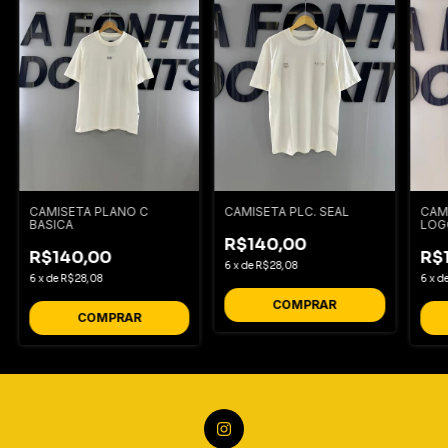
CAMISETA PLANO C
CAMISETA PLC. SEAL
CAM
BASICA
LOG
R$140,00
R$140,00
R$
6
x
de
R$28,08
6
x
de
R$28,08
6
x
d
COMPRAR
COMPRAR