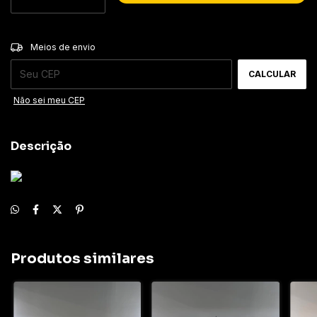
ALTERAR CEP
Entregas para o CEP:
Meios de envio
CALCULAR
Não sei meu CEP
Descrição
Produtos similares