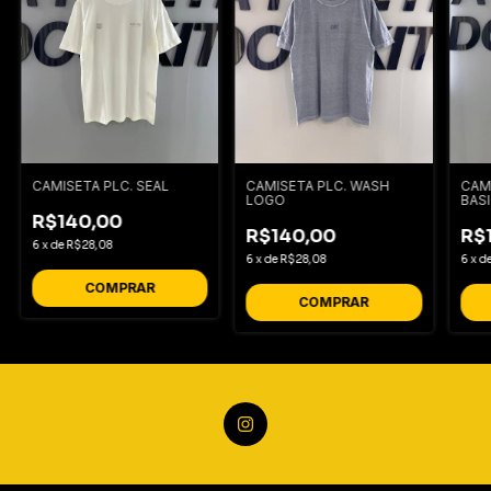
CAMISETA PLC. SEAL
CAMISETA PLC. WASH
CAM
LOGO
BAS
R$140,00
R$140,00
R$
6
x
de
R$28,08
6
x
de
R$28,08
6
x
d
COMPRAR
COMPRAR