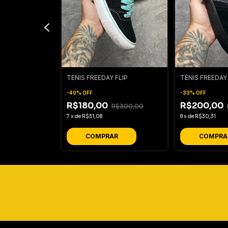
 FLIP
TENIS FREEDAY FLIP
TÊNIS FREEDA
-
40
%
OFF
-
33
%
OFF
R$180,00
R$200,00
R$300,00
R$300,00
7
x
de
R$31,08
8
x
de
R$30,31
R
COMPRAR
COMPRA