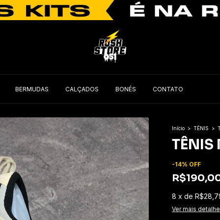
BERMUDAS
CALÇADOS
BONÉS
CONTATO
Início
>
TÊNIS
>
TÊNIS
-
14
%
OFF
R$190,0
8
x
de
R$28,7
Ver mais detalh