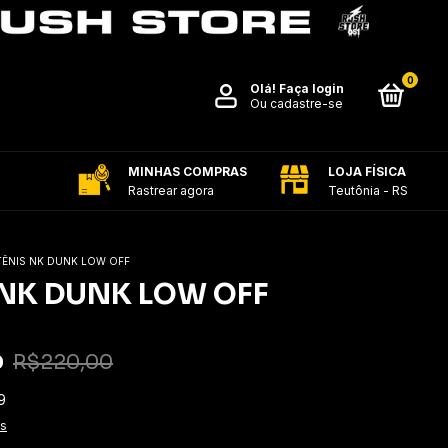
0
Olá!
Faça login
Ou cadastre-se
MINHAS COMPRAS
LOJA FÍSICA
Rastrear agora
Teutônia - RS
TÊNIS NK DUNK LOW OFF
 NK DUNK LOW OFF
0
R$220,00
9
es