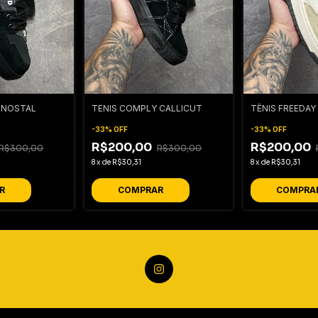
Y NOSTAL
TENIS COMPLY CALLICUT
TÊNIS FREEDAY
-
33
%
OFF
-
33
%
OFF
R$200,00
R$200,00
R$300,00
R$300,00
8
x
de
R$30,31
8
x
de
R$30,31
R
COMPRAR
COMPRA