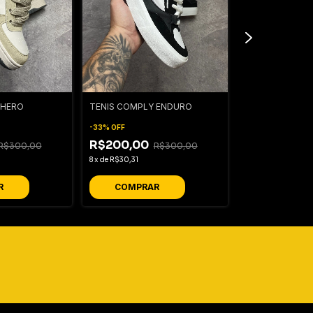
 HERO
TENIS COMPLY ENDURO
TENIS COMPLY 
-
33
%
OFF
-
50
%
OFF
R$200,00
R$300,00
R$300,00
R$150,00
R
8
x
de
R$30,31
6
x
de
R$30,09
R
COMPRAR
COMPRA