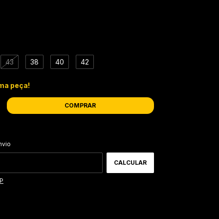
43
38
40
42
ima peça!
ALTERAR CEP
CEP:
nvio
CALCULAR
EP