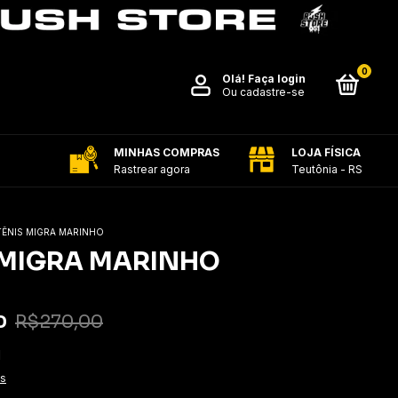
0
Olá!
Faça login
Ou cadastre-se
MINHAS COMPRAS
LOJA FÍSICA
Rastrear agora
Teutônia - RS
TÊNIS MIGRA MARINHO
 MIGRA MARINHO
0
R$270,00
1
es