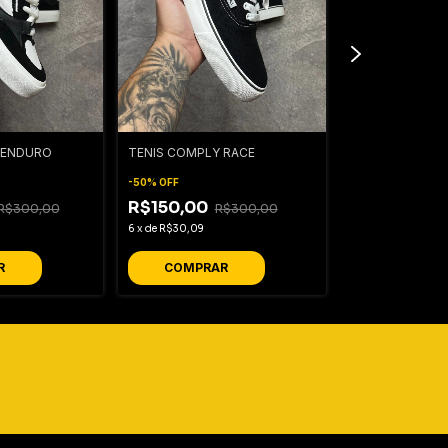
 ENDURO
TENIS COMPLY RACE
TÊNIS FREEDAY
-
50
%
OFF
-
33
%
OFF
R$150,00
R$300,00
R$300,00
R$200,00
6
x
de
R$30,09
8
x
de
R$30,31
R
COMPRAR
COMPRA