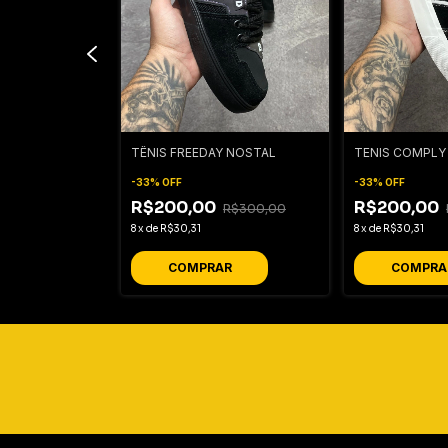
 FLIP
TÊNIS FREEDAY NOSTAL
TENIS COMPLY
-
33
%
OFF
-
33
%
OFF
R$200,00
R$200,00
R$300,00
R$300,00
8
x
de
R$30,31
8
x
de
R$30,31
R
COMPRAR
COMPRA