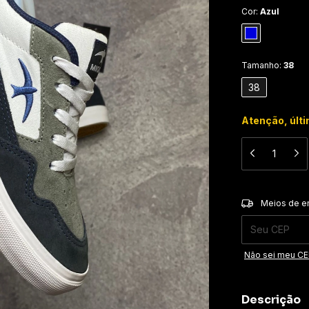
Cor:
Azul
Tamanho:
38
38
Atenção, últ
Entregas para o 
Meios de e
Não sei meu C
Descrição