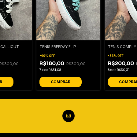
 CALLICUT
TENIS FREEDAY FLIP
TENIS COMPLY
-
40
%
OFF
-
33
%
OFF
R$180,00
R$200,00
R$300,00
R$300,00
7
x
de
R$31,08
8
x
de
R$30,31
R
COMPRAR
COMPRA