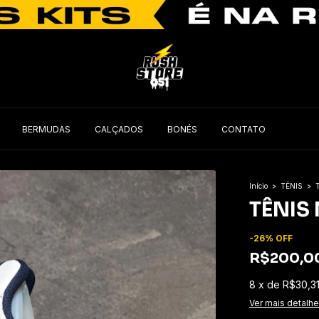
BERMUDAS
CALÇADOS
BONÉS
CONTATO
Início
>
TÊNIS
>
TÊNIS
-
26
%
OFF
R$200,0
8
x
de
R$30,3
Ver mais detalh